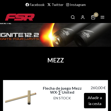
Facebook
Twitter
Instagram
0
MEZZ
260,00 €
Flecha de juego Mezz
WX-∑ United
Añadir a
EN STOCK
la cesta