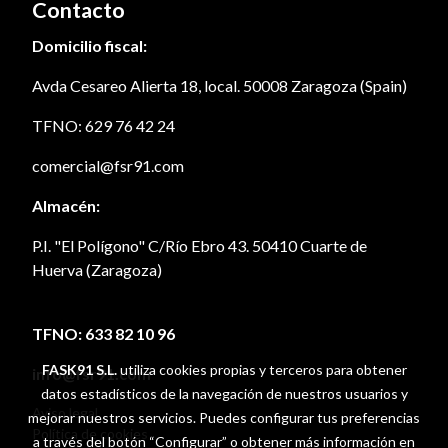
Contacto
Domicilio fiscal:
Avda Cesareo Alierta 18, local. 50008 Zaragoza (Spain)
TFNO: 629 76 42 24
comercial@fsr91.com
Almacén:
P.I. "El Polígono" C/Río Ebro 43. 50410 Cuarte de
Huerva (Zaragoza)
TFNO: 633 82 10 96
FASK91 S.L.
utiliza cookies propias y terceros para obtener
info@fsr91.com
datos estadísticos de la navegación de nuestros usuarios y
Aviso legal
mejorar nuestros servicios. Puedes configurar tus preferencias
Política de cookies
a través del botón “Configurar” o obtener más información en