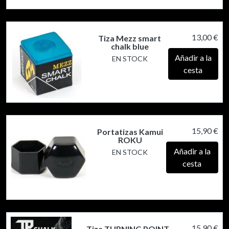
13,00 €
Tiza Mezz smart
chalk blue
Añadir a la
EN STOCK
cesta
15,90 €
Portatizas Kamui
ROKU
Añadir a la
EN STOCK
cesta
15,90 €
Tiza TURNING POINT