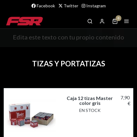
Facebook
Twitter
Instagram
0
Edita este texto con tu propio contenido
TIZAS Y PORTATIZAS
7,90
Caja 12 tizas Master
color gris
€
EN STOCK