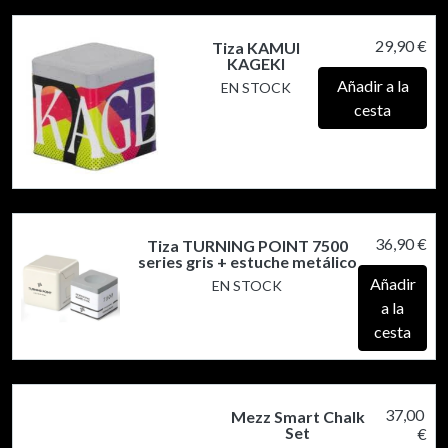
29,90 €
Tiza KAMUI
KAGEKI
Añadir a la
EN STOCK
cesta
36,90 €
Tiza TURNING POINT 7500
series gris + estuche metálico
Añadir
EN STOCK
a la
cesta
37,00
Mezz Smart Chalk
Set
€