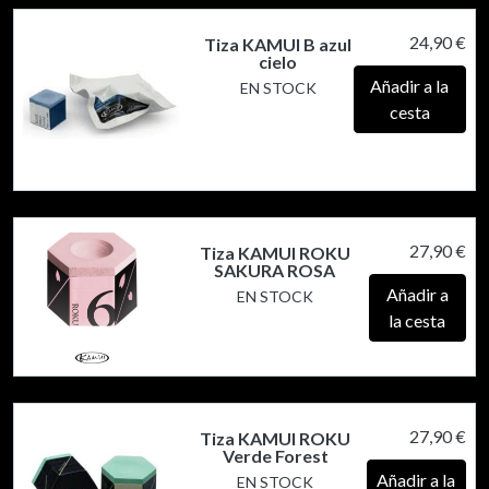
24,90 €
Tiza KAMUI B azul
cielo
Añadir a la
EN STOCK
cesta
27,90 €
Tiza KAMUI ROKU
SAKURA ROSA
Añadir a
EN STOCK
la cesta
27,90 €
Tiza KAMUI ROKU
Verde Forest
Añadir a la
EN STOCK