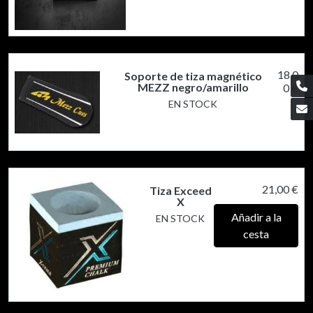
18,0
Soporte de tiza magnético
MEZZ negro/amarillo
0 €
EN STOCK
21,00 €
Tiza Exceed
X
Añadir a la
EN STOCK
cesta