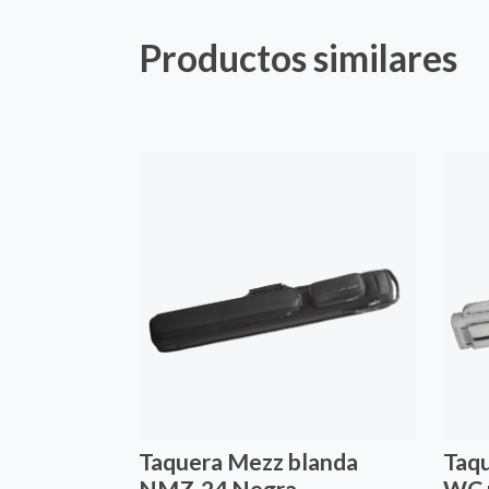
Productos similares
Taquera Mezz blanda
Taq
NMZ-24 Negra
WC r