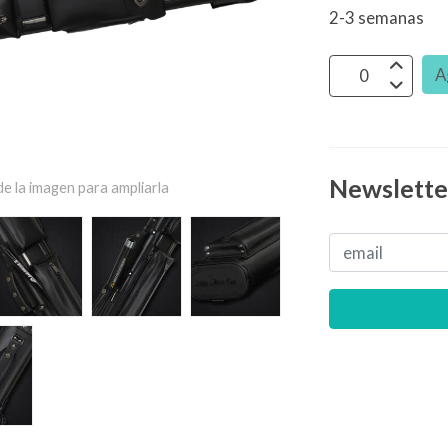
2-3 semanas
A
Newslette
e la imagen para ampliarla