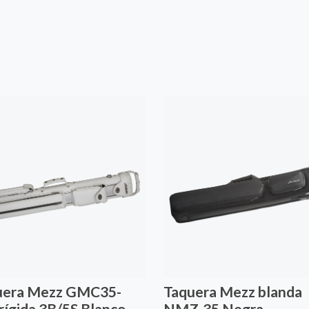
uera Mezz GMC35-
Taquera Mezz blanda
ígida 3B/5S Blanco
NMZ-35 Negra