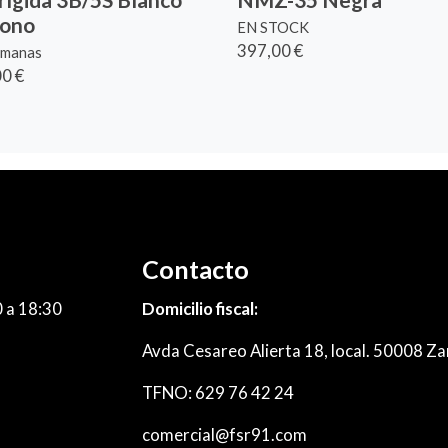
bono
EN STOCK
397,00 €
emanas
0 €
Contacto
0 a 18:30
Domicilio fiscal:
Avda Cesareo Alierta 18, local. 50008 Za
TFNO: 629 76 42 24
comercial@fsr91.com