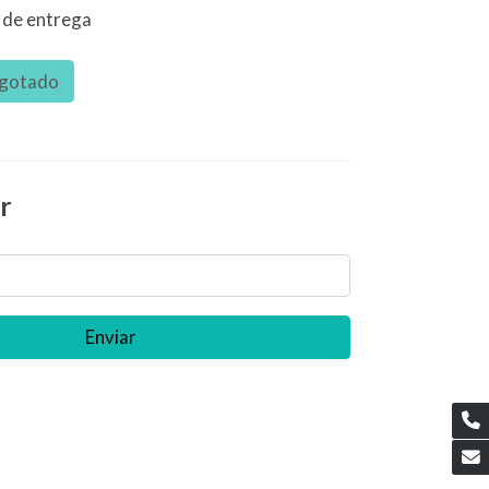
 de entrega
gotado
r
Enviar