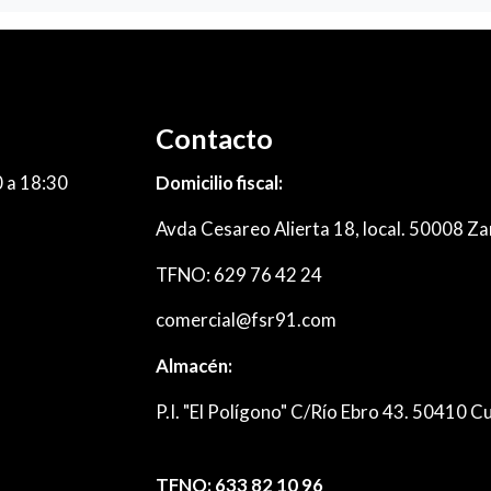
Contacto
0 a 18:30
Domicilio fiscal:
Avda Cesareo Alierta 18, local. 50008 Za
TFNO: 629 76 42 24
comercial@fsr91.com
Almacén:
P.I. "El Polígono" C/Río Ebro 43. 50410 
TFNO: 633 82 10 96