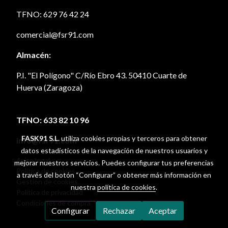
TFNO: 629 76 42 24
comercial@fsr91.com
Almacén:
P.I. "El Polígono" C/Río Ebro 43. 50410 Cuarte de
Huerva (Zaragoza)
TFNO: 633 82 10 96
FASK91 S.L.
utiliza cookies propias y terceros para obtener
info@fsr91.com
datos estadísticos de la navegación de nuestros usuarios y
Aviso legal
mejorar nuestros servicios. Puedes configurar tus preferencias
Política de cookies
a través del botón “Configurar” o obtener más información en
Gestión de cookies
nuestra
política de cookies
.
Política de privacidad
Condiciones de compra
Configurar
Rechazar
Aceptar