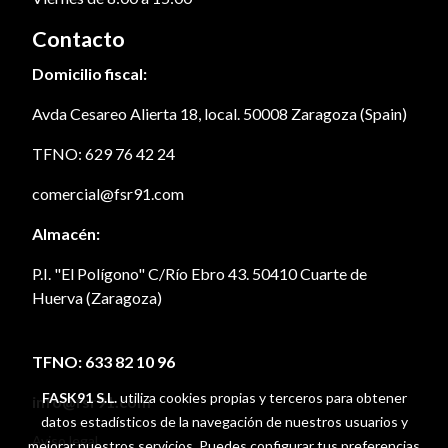
Contacto
Domicilio fiscal:
Avda Cesareo Alierta 18, local. 50008 Zaragoza (Spain)
TFNO: 629 76 42 24
comercial@fsr91.com
Almacén:
P.I. "El Polígono" C/Río Ebro 43. 50410 Cuarte de
Huerva (Zaragoza)
TFNO: 633 82 10 96
FASK91 S.L.
utiliza cookies propias y terceros para obtener
info@fsr91.com
datos estadísticos de la navegación de nuestros usuarios y
Aviso legal
mejorar nuestros servicios. Puedes configurar tus preferencias