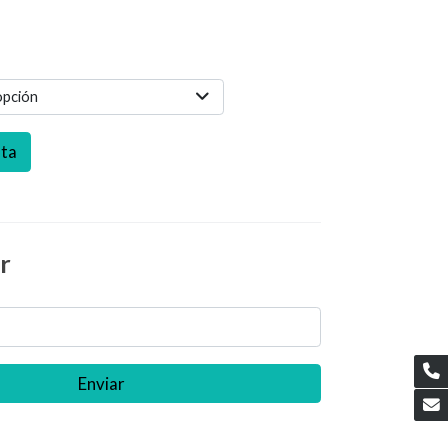
opción
sta
r
Enviar