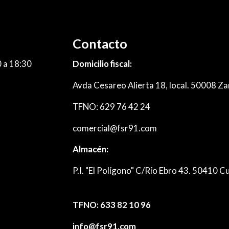
Contacto
0 a 18:30
Domicilio fiscal:
Avda Cesareo Alierta 18, local. 50008 Za
TFNO: 629 76 42 24
comercial@fsr91.com
Almacén:
P.I. "El Polígono" C/Río Ebro 43. 50410 
TFNO: 633 82 10 96
info@fsr91.com